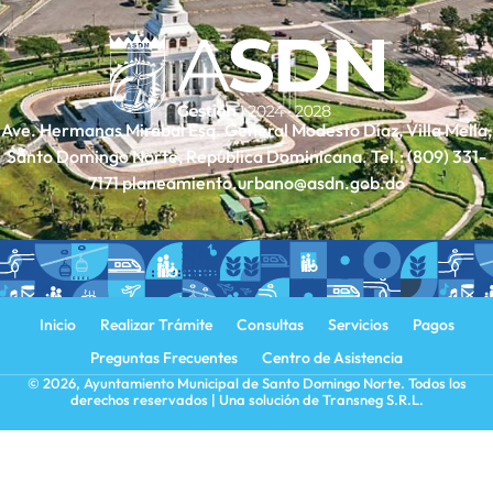
Ave. Hermanas Mirabal Esq. General Modesto Díaz, Villa Mella,
Santo Domingo Norte, República Dominicana. Tel.:
(809) 331-
7171
planeamiento.urbano@asdn.gob.do
Inicio
Realizar Trámite
Consultas
Servicios
Pagos
Preguntas Frecuentes
Centro de Asistencia
© 2026, Ayuntamiento Municipal de Santo Domingo Norte. Todos los
derechos reservados | Una solución de
Transneg S.R.L.