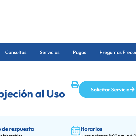
Consultas
Servicios
Pagos
Preguntas Frecu
Solicitar Servicio
bjeción al Uso
 de respuesta
Horarios
as laborables.
Lunes a viernes 8:00a.m. a 4: