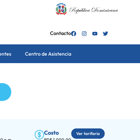
Contacto
entes
Centro de Asistencia
Costo
Ver tarifario
00 p.m.
RD$ 1,000.00