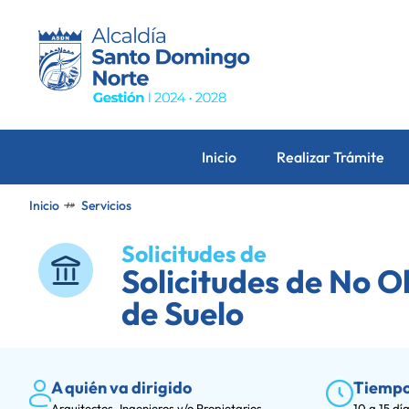
Inicio
Realizar Trámite
⤀
Inicio
Servicios
Solicitudes de
Solicitudes de No O
de Suelo
A quién va dirigido
Tiempo
Arquitectos, Ingenieros y/o Propietarios.
10 a 15 dí